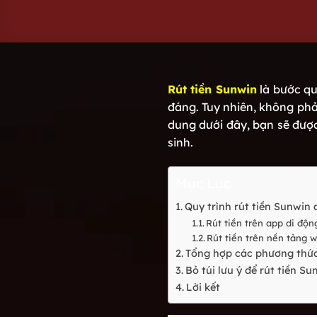
Rút tiền Sunwin
là bước qu
đáng. Tuy nhiên, không phả
dung dưới đây, bạn sẽ được
sinh.
Mục Lục
Quy trình rút tiền Sunwin a
Rút tiền trên app di độn
Rút tiền trên nền tảng 
Tổng hợp các phương thức
Bỏ túi lưu ý để rút tiền Su
Lời kết