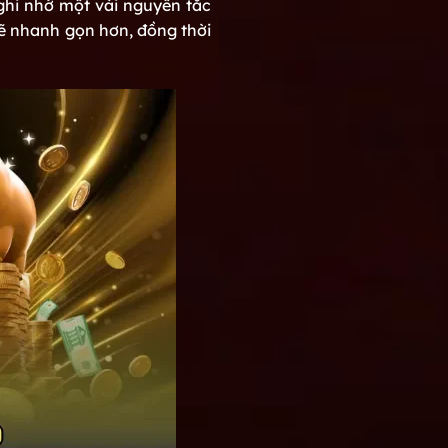
 ghi nhớ một vài nguyên tắc
sẽ nhanh gọn hơn, đồng thời