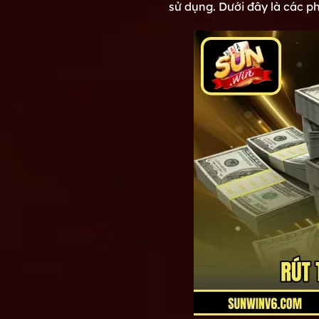
sử dụng. Dưới đây là các p