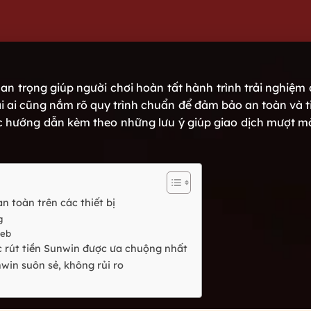
an trọng giúp người chơi hoàn tất hành trình trải nghiệ
i ai cũng nắm rõ quy trình chuẩn để đảm bảo an toàn và tiế
 hướng dẫn kèm theo những lưu ý giúp giao dịch mượt mà,
n toàn trên các thiết bị
g
web
 rút tiền Sunwin được ưa chuộng nhất
nwin suôn sẻ, không rủi ro