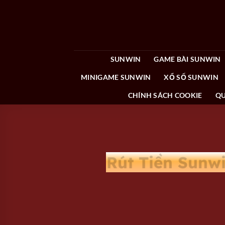
Bỏ
qua
nội
dung
SUNWIN
GAME BÀI SUNWIN
MINIGAME SUNWIN
XỔ SỐ SUNWIN
CHÍNH SÁCH COOKIE
QU
Rút Tiền Sunw