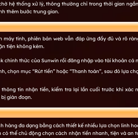
chờ hệ thống xử lý, thông thường chỉ trong thời gian ngắn
nh thêm bước trung gian.
ng web
n máy tính, phiên bản web vẫn đáp ứng đầy đủ và rõ ràng
ận tiện không kém.
ink chính thức của Sunwin rồi đăng nhập vào tài khoản cá 
hính, chọn mục “Rút tiền” hoặc “Thanh toán”, sau đó lựa c
 thông tin nhận tiền, kiểm tra lại lần cuối trước khi xá
 bị gián đoạn.
ương thức rút tiền Sunwin được ư
h hàng đa dạng bằng cách thiết kế nhiều lựa chọn linh ho
n có thể chủ động chọn cách nhận tiền nhanh, tiện và an t