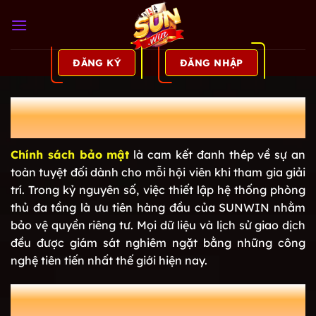
Bỏ
qua
nội
dung
ĐĂNG KÝ
ĐĂNG NHẬP
Chính Sách Bảo Mật | Khiên Chắn
Bảo Vệ Quyền Lợi Hội Viên
Chính sách bảo mật
là cam kết đanh thép về sự an
toàn tuyệt đối dành cho mỗi hội viên khi tham gia giải
trí. Trong kỷ nguyên số, việc thiết lập hệ thống phòng
thủ đa tầng là ưu tiên hàng đầu của SUNWIN nhằm
bảo vệ quyền riêng tư. Mọi dữ liệu và lịch sử giao dịch
đều được giám sát nghiêm ngặt bằng những công
nghệ tiên tiến nhất thế giới hiện nay.
Quy định từ chính sách bảo mật SUNWIN
cho hội viên