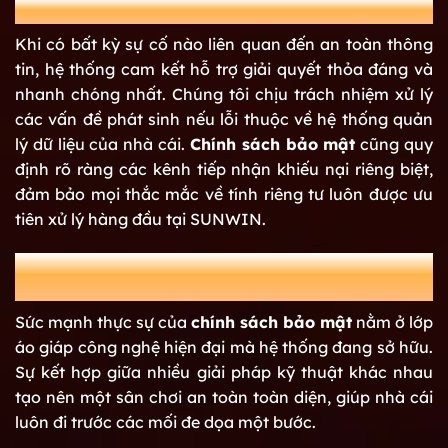
Tư vấn và hỗ trợ về an toàn dữ liệu
Khi có bất kỳ sự cố nào liên quan đến an toàn thông
tin, hệ thống cam kết hỗ trợ giải quyết thỏa đáng và
nhanh chóng nhất. Chúng tôi chịu trách nhiệm xử lý
các vấn đề phát sinh nếu lỗi thuộc về hệ thống quản
lý dữ liệu của nhà cái.
Chính sách bảo mật
cũng quy
định rõ ràng các kênh tiếp nhận khiếu nại riêng biệt,
đảm bảo mọi thắc mắc về tính riêng tư luôn được ưu
tiên xử lý hàng đầu tại SUNWIN.
Thông tin về công nghệ bảo mật và chức
năng chính
Sức mạnh thực sự của
chính sách bảo mật
nằm ở lớp
áo giáp công nghệ hiện đại mà hệ thống đang sở hữu.
Sự kết hợp giữa nhiều giải pháp kỹ thuật khác nhau
tạo nên một sân chơi an toàn toàn diện, giúp nhà cái
luôn đi trước các mối đe dọa một bước.