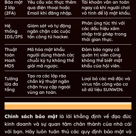
Bảo mật
Yêu cầu xác thực thêm
Tài khoản vẫn an toàn
2 lớp
qua điện thoại hoặc
ngay cả khi người chơi
(2FA)
Email khi đăng nhập.
vô tình để lộ mật khẩu.
Phản ứng tức thì với
Hệ
Giám sát và tự động
các dấu hiệu xâm
thống
ngăn chặn các cuộc
nhập trái phép trong
IDS/IPS
tấn công từ hacker.
thời gian thực.
Thuật
Mã hóa mật khẩu
Đảm bảo ngay cả
toán
người dùng thành các
quản trị viên cũng
Hash
chuỗi ký tự không thể
không thể biết mật
MD5
giải mã ngược.
khẩu của hội viên.
Tạo ra các lớp rào
Tường
Loại bỏ các mã độc và
chắn kỹ thuật ngăn
lửa đa
virus tấn công vào cơ
chặn truy cập ngoài
tầng
sở dữ liệu SUNWIN.
vùng an toàn.
Kết luận
Chính sách bảo mật
là lời khẳng định về đạo đức
kinh doanh và sự quan tâm chân thành của nhà cái
với bạn. Hãy luôn tuân thủ các quy định bảo mật và