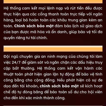
Minh bạch lênh nạp – rút
Hệ thống cam kết mọi lệnh nạp và rút tiền đều được
thực hiện qua các cổng thanh toán trực tiếp với ngân
hàng, loại bỏ hoàn toàn các khâu trung gian kém an
toàn.
Chính sách bảo mật
đảm bảo lịch sử giao dịch
của bạn được mã hóa và ẩn danh, giúp bảo vệ tối đa
quyền riêng tư tài chính.
Chống lại mọi hành vi xâm nhập
Đội ngũ chuyên gia an ninh mạng của chúng tôi làm
việc 24/7 để giám sát và ngăn chặn các dấu hiệu truy
cập bất thường. Hệ thống cam kết vận hành các
thuật toán phát hiện gian lận tự động để bảo vệ tính
công bằng cho cộng đồng. Nếu phát hiện có sự đe
dọa đến tài khoản,
chính sách bảo mật
sẽ kích hoạt
chế độ tự đóng băng để bảo toàn số dư cho hội viên
cho đến khi xác minh thành công.