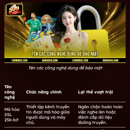
Tên các công nghệ dùng để bảo mật
Tên
công
Chức năng chính
Lợi thế vượt trội
nghệ
Thiết lập kênh truyền
Ngăn chặn hoàn toàn
Mã hóa
tin được mã hóa giữa
việc nghe lén hoặc
SSL
người dùng và máy
đánh cắp dữ liệu
256-bit
chủ.
đường truyền.